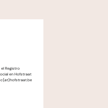
 el Registro
ocial en Hofstraat
cc{at}hofstraat.be